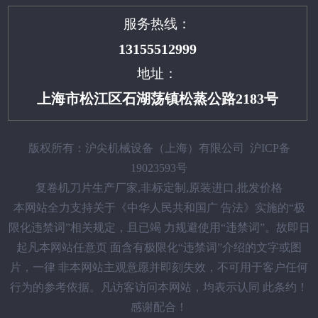
服务热线：
13155512999
地址：
上海市松江区石湖荡镇松蒸公路2183号
版权所有：沪尖机械设备（上海）有限公司
沪ICP备
19023593号
复卷机刀片生产厂家,非标定制,原装进口,批发价格
本网站全力支持关于《中华人民共和国广 告法》实施的“极
限化违禁词”相关规定，且已竭 力规避使用“违禁词”。故即日
起凡本网站任意页 面含有极限化“违禁词”介绍的文字或图
片，一律 非本网站主观意愿并即刻失效，不可用于客户任何
行为的参考依据。凡访客访问本网站，均表示认同 此条约！
感谢配合！