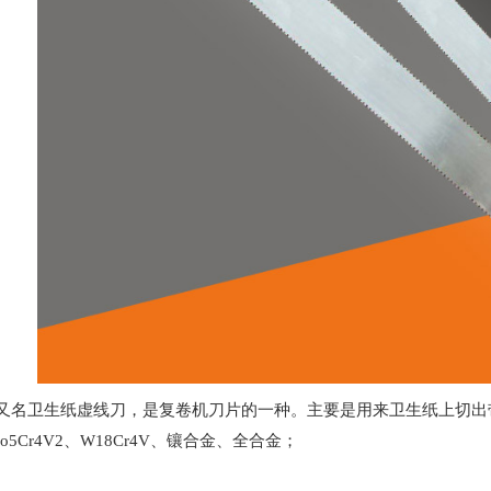
又名卫生纸虚线刀，是复卷机刀片的一种。主要是用来卫生纸上切出带有虚线
o5Cr4V2、W18Cr4V、镶合金、全合金；