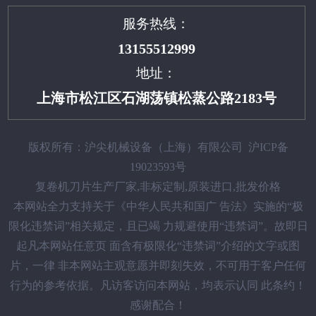
服务热线：
13155512999
地址：
上海市松江区石湖荡镇松蒸公路2183号
版权所有：沪尖机械设备（上海）有限公司
沪ICP备
19023593号
复卷机刀片生产厂家,非标定制,原装进口,批发价格
本网站全力支持关于《中华人民共和国广 告法》实施的“极
限化违禁词”相关规定，且已竭 力规避使用“违禁词”。故即日
起凡本网站任意页 面含有极限化“违禁词”介绍的文字或图
片，一律 非本网站主观意愿并即刻失效，不可用于客户任何
行为的参考依据。凡访客访问本网站，均表示认同 此条约！
感谢配合！